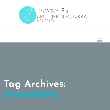
Togg
Navig
Tag Archives:
shindohoito