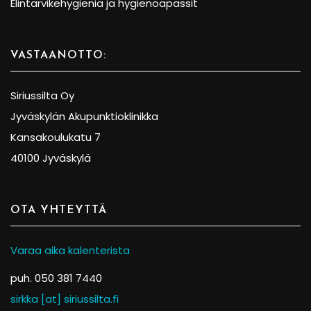
Elintarvikehygienia ja hygienoapassit
VASTAANOTTO:
Siriussilta Oy
Jyväskylän Akupunktioklinikka
Kansakoulukatu 7
40100 Jyväskylä
OTA YHTEYTTÄ
Varaa aika kalenterista
puh. 050 381 7440
sirkka [at] siriussilta.fi