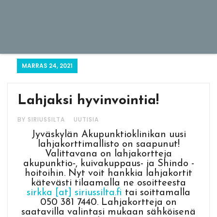
MARRAS 24, 2021
Lahjaksi hyvinvointia!
BY SIRIUSSILTA
UUTISIA
Jyväskylän Akupunktioklinikan uusi
lahjakorttimallisto on saapunut!
Valittavana on lahjakortteja
akupunktio-, kuivakuppaus- ja Shindo -
hoitoihin. Nyt voit hankkia lahjakortit
kätevästi tilaamalla ne osoitteesta
sirkka [at] siriussilta.fi
tai soittamalla
050 381 7440. Lahjakortteja on
saatavilla valintasi mukaan sähköisenä