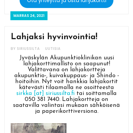
Ota yhteyttä ja osta lahjakortti
MARRAS 24, 2021
Lahjaksi hyvinvointia!
BY SIRIUSSILTA
UUTISIA
Jyväskylän Akupunktioklinikan uusi
lahjakorttimallisto on saapunut!
Valittavana on lahjakortteja
akupunktio-, kuivakuppaus- ja Shindo -
hoitoihin. Nyt voit hankkia lahjakortit
kätevästi tilaamalla ne osoitteesta
sirkka [at] siriussilta.fi
tai soittamalla
050 381 7440. Lahjakortteja on
saatavilla valintasi mukaan sähköisenä
ja paperikorttiversiona.