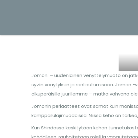
Jomon – uudenlainen venyttelymuoto on jatkoa 
syviin venytyksiin ja rentoutumiseen. Jomon -
alkuperäisille juurillemme – matka vahvana ol
Jomonin periaatteet ovat samat kuin monissa 
kamppailulajimuodoissa. Niissä keho on tärkeä, kos
Kun Shindossa keskitytään kehon tunnetukoste
kohdalleen, rauhoitetaan mieli ja vapautetaan 