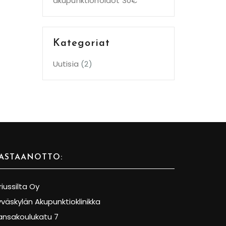
akupunktiohoidot 30€
Kategoriat
Uutisia
(2)
ASTAANOTTO:
riussilta Oy
yväskylän Akupunktioklinikka
ansakoulukatu 7