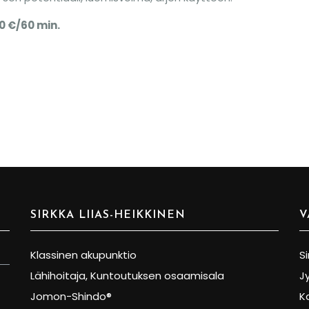
00 €/60 min.
SIRKKA LIIAS-HEIKKINEN
V
Klassinen akupunktio
Si
Lähihoitaja, Kuntoutuksen osaamisala
J
Jomon-Shindo®
K