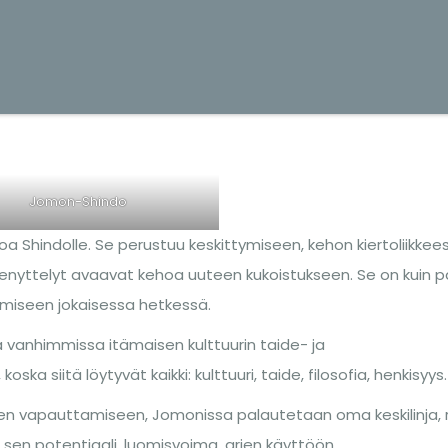
Jomon-Shindo
Shindolle. Se perustuu keskittymiseen, kehon kiertoliikkee
venyttelyt avaavat kehoa uuteen kukoistukseen. Se on kuin p
emiseen jokaisessa hetkessä.
vanhimmissa itämaisen kulttuurin taide- ja
ka siitä löytyvät kaikki: kulttuuri, taide, filosofia, henkisyys.
n vapauttamiseen, Jomonissa palautetaan oma keskilinja, r
sen potentiaali, luomisvoima, arjen käyttöön.