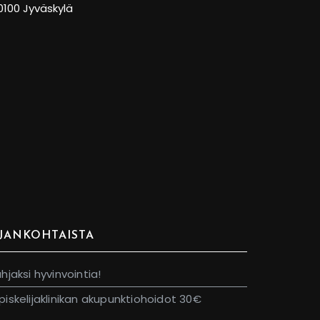
0100 Jyväskylä
JANKOHTAISTA
ahjaksi hyvinvointia!
piskelijaklinikan akupunktiohoidot 30€