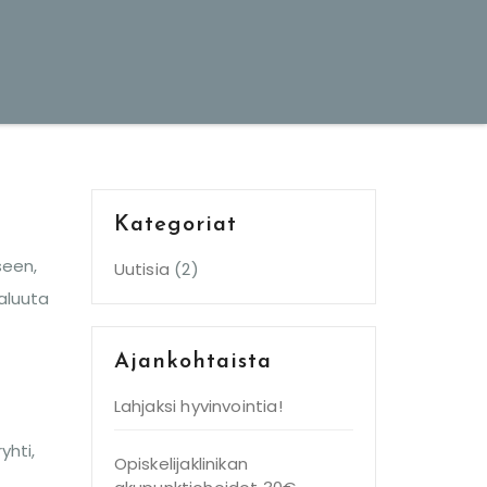
Kategoriat
seen,
Uutisia
(2)
aluuta
Ajankohtaista
Lahjaksi hyvinvointia!
yhti,
Opiskelijaklinikan