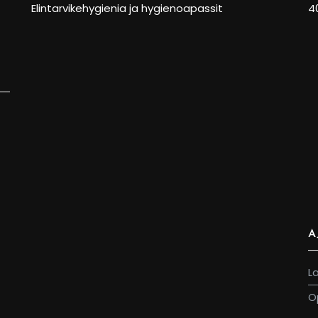
Elintarvikehygienia ja hygienoapassit
4
A
L
O