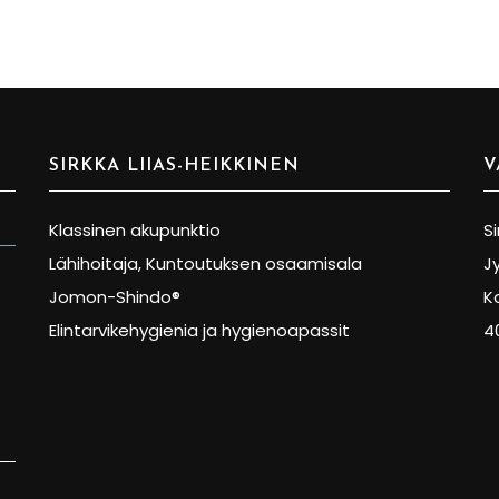
SIRKKA LIIAS-HEIKKINEN
V
Klassinen akupunktio
Si
Lähihoitaja, Kuntoutuksen osaamisala
J
Jomon-Shindo®
K
Elintarvikehygienia ja hygienoapassit
4