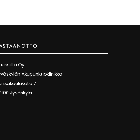
ASTAANOTTO:
riussilta Oy
yväskylän Akupunktioklinikka
ansakoulukatu 7
0100 Jyväskylä