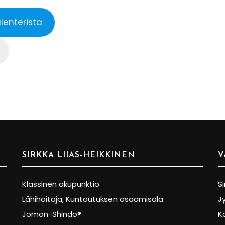
lenterista
SIRKKA LIIAS-HEIKKINEN
V
Klassinen akupunktio
Si
Lähihoitaja, Kuntoutuksen osaamisala
J
Jomon-Shindo®
K