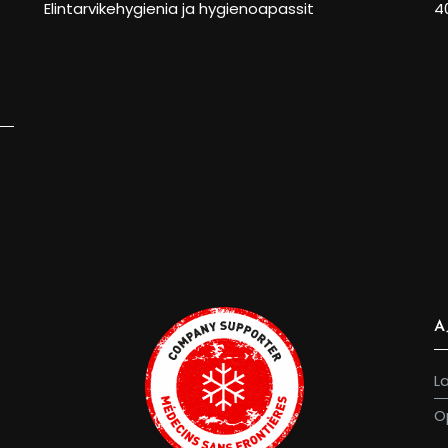
Elintarvikehygienia ja hygienoapassit
4
A
L
O