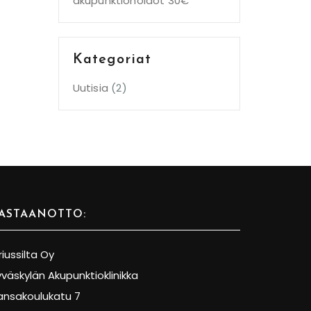
akupunktiohoidot 30€
Kategoriat
Uutisia
(2)
ASTAANOTTO:
riussilta Oy
yväskylän Akupunktioklinikka
ansakoulukatu 7