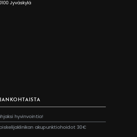
0100 Jyväskylä
JANKOHTAISTA
ahjaksi hyvinvointia!
piskelijaklinikan akupunktiohoidot 30€