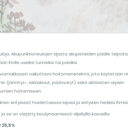
oja. Akupunktioneulojen sijasta akupisteiden päälle teipat
än iholle useiksi tunneiksi tai päiviksi.
a voimakkaasti vaikuttava hoitomenetelmä, jota käytetään ni
in (jännitys-, iskiaskivut, päänsäryt) sekä aktiivisten arpien
ottumien hoitamiseen.
en erityisesti hoidettaessa lapsia ja erityisen herkkiä ihmisi
 se on värjätty biodynaamisesti viljellyillä kasveilla.
v 25,5%