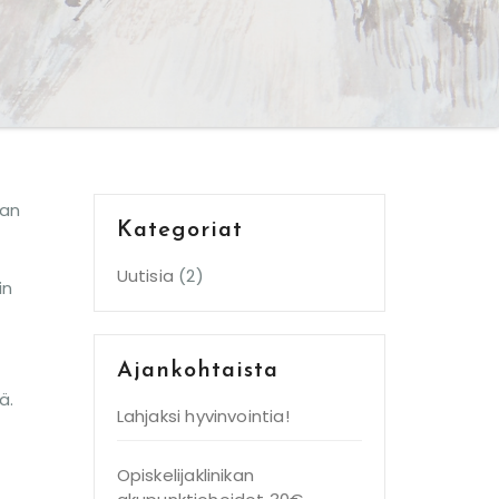
aan
Kategoriat
Uutisia
(2)
in
Ajankohtaista
ä.
Lahjaksi hyvinvointia!
Opiskelijaklinikan