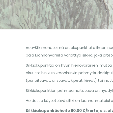
Acu-Silk menetelmä on akupunktiota ilman neul
pala luonnonväreillä värjättyä silkkiä, joka jätetä
Silkkiakupunktio on hyvin hienovarainen, mutt
akuutteihin kuin kroonisiinkin pehmytkudoskipuih
(punoittavat, aristavat, kipeät, kireät) tai ih
Silkkiakupunktion pehmeä hoitotapa on hyödyllin
Hoidossa käytettävä silkki on luonnonmukaista ja
Silkkiakupunktiohoito 50,00 €/kerta, sis. al