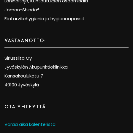
Lähihoitaja, Kuntoutuksen osaamisala
Jomon-Shindo®
Elintarvikehygienia ja hygienoapassit
VASTAANOTTO:
Siriussilta Oy
Jyväskylän Akupunktioklinikka
Kansakoulukatu 7
40100 Jyväskylä
OTA YHTEYTTÄ
Varaa aika kalenterista