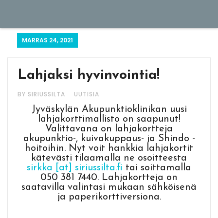
MARRAS 24, 2021
Lahjaksi hyvinvointia!
BY SIRIUSSILTA
UUTISIA
Jyväskylän Akupunktioklinikan uusi
lahjakorttimallisto on saapunut!
Valittavana on lahjakortteja
akupunktio-, kuivakuppaus- ja Shindo -
hoitoihin. Nyt voit hankkia lahjakortit
kätevästi tilaamalla ne osoitteesta
sirkka [at] siriussilta.fi
tai soittamalla
050 381 7440. Lahjakortteja on
saatavilla valintasi mukaan sähköisenä
ja paperikorttiversiona.