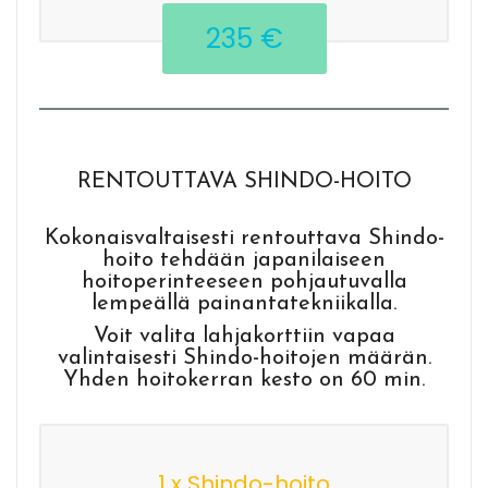
235 €
RENTOUTTAVA SHINDO-HOITO
Kokonaisvaltaisesti rentouttava Shindo-
hoito tehdään japanilaiseen
hoitoperinteeseen pohjautuvalla
lempeällä painantatekniikalla.
Voit valita lahjakorttiin vapaa
valintaisesti Shindo-hoitojen määrän.
Yhden hoitokerran kesto on 60 min.
1 x Shindo-hoito