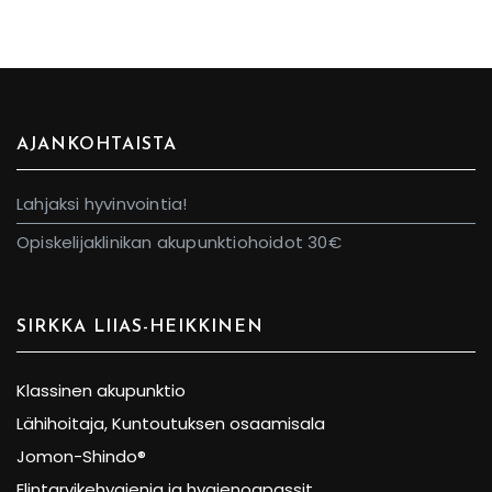
AJANKOHTAISTA
Lahjaksi hyvinvointia!
Opiskelijaklinikan akupunktiohoidot 30€
SIRKKA LIIAS-HEIKKINEN
Klassinen akupunktio
Lähihoitaja, Kuntoutuksen osaamisala
Jomon-Shindo®
Elintarvikehygienia ja hygienoapassit