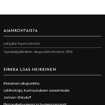
AJANKOHTAISTA
Lahjaksi hyvinvointia!
Opiskelijaklinikan akupunktiohoidot 30€
SIRKKA LIIAS-HEIKKINEN
Klassinen akupunktio
Lähihoitaja, Kuntoutuksen osaamisala
Jomon-Shindo®
Elintarvikehygienia ja hygienoapassit