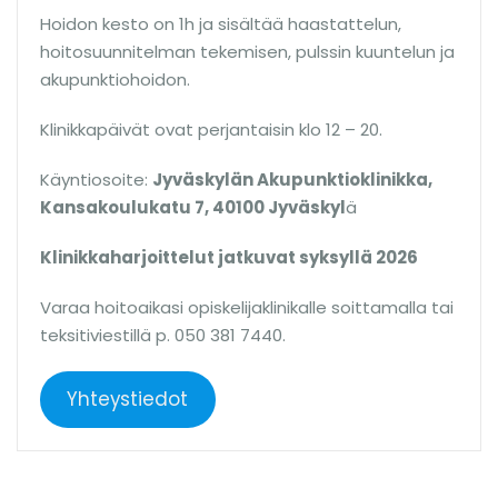
Hoidon kesto on 1h ja sisältää haastattelun,
hoitosuunnitelman tekemisen, pulssin kuuntelun ja
akupunktiohoidon.
Klinikkapäivät ovat perjantaisin klo 12 – 20.
Käyntiosoite:
Jyväskylän Akupunktioklinikka,
Kansakoulukatu 7, 40100 Jyväskyl
ä
Klinikkaharjoittelut jatkuvat syksyllä 2026
Varaa hoitoaikasi opiskelijaklinikalle soittamalla tai
teksitiviestillä p. 050 381 7440.
Yhteystiedot