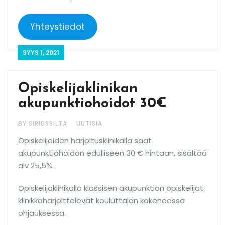
Yhteystiedot
SYYS 1, 2021
Opiskelijaklinikan
akupunktiohoidot 30€
BY SIRIUSSILTA
UUTISIA
Opiskelijoiden harjoitusklinikalla saat
akupunktiohoidon edulliseen 30 € hintaan, sisältää
alv 25,5%.
Opiskelijaklinikalla klassisen akupunktion opiskelijat
klinikkaharjoittelevat kouluttajan kokeneessa
ohjauksessa.