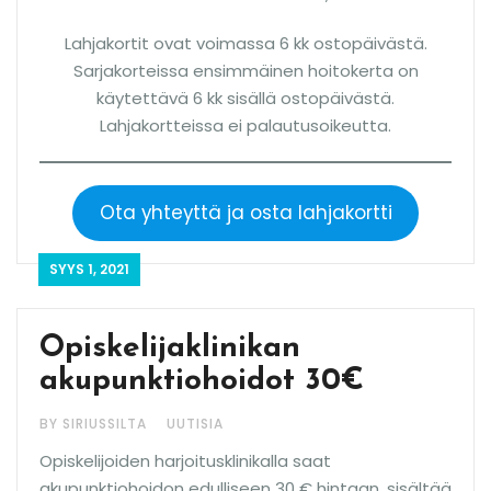
Lahjakortit ovat voimassa 6 kk ostopäivästä.
Sarjakorteissa ensimmäinen hoitokerta on
käytettävä 6 kk sisällä ostopäivästä.
Lahjakortteissa ei palautusoikeutta.
Ota yhteyttä ja osta lahjakortti
SYYS 1, 2021
Opiskelijaklinikan
akupunktiohoidot 30€
BY SIRIUSSILTA
UUTISIA
Opiskelijoiden harjoitusklinikalla saat
akupunktiohoidon edulliseen 30 € hintaan, sisältää