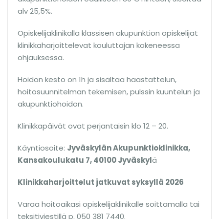
alv 25,5%.
Opiskelijaklinikalla klassisen akupunktion opiskelijat
klinikkaharjoittelevat kouluttajan kokeneessa
ohjauksessa.
Hoidon kesto on 1h ja sisältää haastattelun,
hoitosuunnitelman tekemisen, pulssin kuuntelun ja
akupunktiohoidon.
Klinikkapäivät ovat perjantaisin klo 12 – 20.
Käyntiosoite:
Jyväskylän Akupunktioklinikka,
Kansakoulukatu 7, 40100 Jyväskyl
ä
Klinikkaharjoittelut jatkuvat syksyllä 2026
Varaa hoitoaikasi opiskelijaklinikalle soittamalla tai
teksitiviestillä p. 050 381 7440.