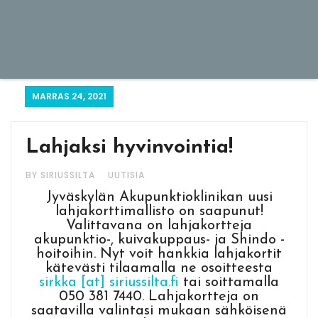
MARRAS 24, 2021
Lahjaksi hyvinvointia!
BY SIRIUSSILTA
UUTISIA
Jyväskylän Akupunktioklinikan uusi
lahjakorttimallisto on saapunut!
Valittavana on lahjakortteja
akupunktio-, kuivakuppaus- ja Shindo -
hoitoihin. Nyt voit hankkia lahjakortit
kätevästi tilaamalla ne osoitteesta
sirkka [at] siriussilta.fi
tai soittamalla
050 381 7440. Lahjakortteja on
saatavilla valintasi mukaan sähköisenä