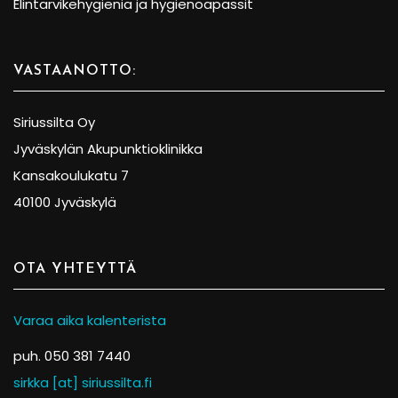
Elintarvikehygienia ja hygienoapassit
VASTAANOTTO:
Siriussilta Oy
Jyväskylän Akupunktioklinikka
Kansakoulukatu 7
40100 Jyväskylä
OTA YHTEYTTÄ
Varaa aika kalenterista
puh. 050 381 7440
sirkka [at] siriussilta.fi