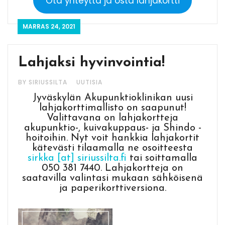
Ota yhteyttä ja osta lahjakortti
MARRAS 24, 2021
Lahjaksi hyvinvointia!
BY SIRIUSSILTA
UUTISIA
Jyväskylän Akupunktioklinikan uusi
lahjakorttimallisto on saapunut!
Valittavana on lahjakortteja
akupunktio-, kuivakuppaus- ja Shindo -
hoitoihin. Nyt voit hankkia lahjakortit
kätevästi tilaamalla ne osoitteesta
sirkka [at] siriussilta.fi
tai soittamalla
050 381 7440. Lahjakortteja on
saatavilla valintasi mukaan sähköisenä
ja paperikorttiversiona.