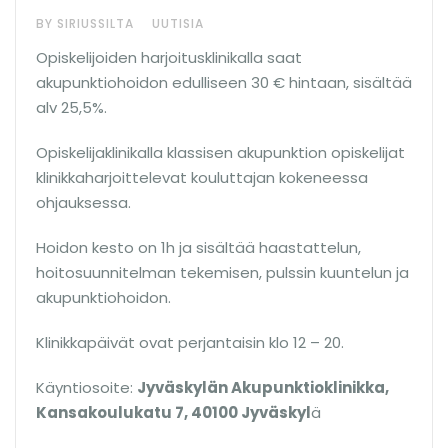
BY SIRIUSSILTA
UUTISIA
Opiskelijoiden harjoitusklinikalla saat
akupunktiohoidon edulliseen 30 € hintaan, sisältää
alv 25,5%.
Opiskelijaklinikalla klassisen akupunktion opiskelijat
klinikkaharjoittelevat kouluttajan kokeneessa
ohjauksessa.
Hoidon kesto on 1h ja sisältää haastattelun,
hoitosuunnitelman tekemisen, pulssin kuuntelun ja
akupunktiohoidon.
Klinikkapäivät ovat perjantaisin klo 12 – 20.
Käyntiosoite:
Jyväskylän Akupunktioklinikka,
Kansakoulukatu 7, 40100 Jyväskyl
ä