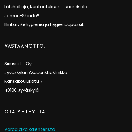
Lähihoitaja, Kuntoutuksen osaamisala
Jomon-Shindo®
Elintarvikehygienia ja hygienoapassit
VASTAANOTTO:
Siriussilta Oy
Jyväskylän Akupunktioklinikka
Kansakoulukatu 7
40100 Jyväskylä
OTA YHTEYTTÄ
Varaa aika kalenterista