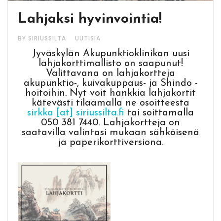
Lahjaksi hyvinvointia!
BY SIRIUSSILTA
UUTISIA
Jyväskylän Akupunktioklinikan uusi
lahjakorttimallisto on saapunut!
Valittavana on lahjakortteja
akupunktio-, kuivakuppaus- ja Shindo -
hoitoihin. Nyt voit hankkia lahjakortit
kätevästi tilaamalla ne osoitteesta
sirkka [at] siriussilta.fi
tai soittamalla
050 381 7440. Lahjakortteja on
saatavilla valintasi mukaan sähköisenä
ja paperikorttiversiona.